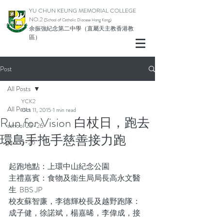
YU CHUN KEUNG MEMORIAL COLLEGE
NO.2
(School of Catholic Di
ocese Hong Kong)
余振強紀念第二中學（直屬天主教香港教
區）
Post
All Posts
YCK2
All Posts
Oct 11, 2015
1 min read
Run for Vision 白杖日，跑去
school 25-26
環島手拖手慈善接力跑
pta 25-26
起跑地點：上環中山紀念公園
主禮嘉賓：食物及衞生局局長高永文醫
生  BBS JP
校友蘇智廉，李德輝校長及越野跑隊：
成子健，徐諾斌，楊嘉晞，李偉成，接