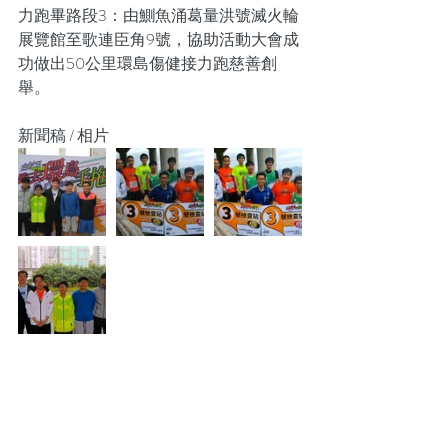
力跑畢路段3：由鰂魚涌葛量洪號滅火輪
展覽館至歌連臣角9號，協助活動大會成
功做出50公里環島傷健接力跑慈善創
舉。
新聞稿 / 相片