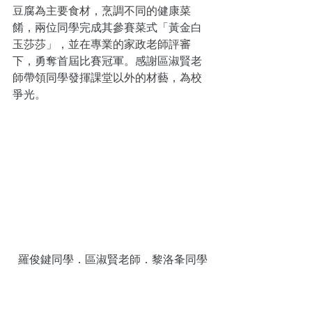
豆腐為主要食材，烹調不同的健康菜
餚，兩位同學完成其參賽菜式「黃金白
玉莎莎」，並在專業的家政老師評審
下，勇奪首屆比賽冠軍。感謝區淑賢老
師帶領同學發揮課堂以外的材藝，為校
爭光。
 羅俊鍵同學．區淑賢老師．黎洛夆同學