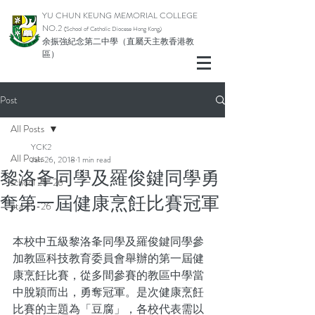
YU CHUN KEUNG MEMORIAL COLLEGE
NO.2
(School of Catholic Di
ocese Hong Kong)
余振強紀念第二中學（直屬天主教香港教
區）
Post
All Posts
YCK2
All Posts
Jan 26, 2018
1 min read
黎洛夆同學及羅俊鍵同學勇
school 25-26
奪第一屆健康烹飪比賽冠軍
pta 25-26
本校中五級黎洛夆同學及羅俊鍵同學參
加教區科技教育委員會舉辦的第一屆健
康烹飪比賽，從多間參賽的教區中學當
中脫穎而出，勇奪冠軍。是次健康烹飪
比賽的主題為「豆腐」，各校代表需以