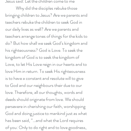
Jesus said: Let the children come to me
            Why did the disciples rebuke those 
bringing children to Jesus? Are we parents and 
teachers rebuke the children to seek God in 
our daily lives as well? Are we parents and 
teachers arrange tones of things for the kids to 
do? But how shall we seek God’s kingdom and 
his righteousness? God is Love. To seek the 
kingdom of God is to seek the kingdom of 
Love, to let His Love reign in our hearts and to 
love Him in return. To seek His righteousness 
is to have a constant and resolute will to give 
to God and our neighbours their due to our 
love. Therefore, all our thoughts, words and 
deeds should originate from love. We should 
persevere in cherishing our faith, worshipping 
God and doing justice to mankind just as what 
has been said, “…and what the Lord requires 
of you: Only to do right and to love goodness, 