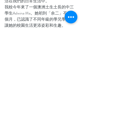
活在我們的日常生活中。
我校今年來了一個澳洲土生土長的中三
學生Adwina Ma。她初到「余二」不足一
個月，已認識了不同年級的學兄學姊，
讓她的校園生活更添姿彩和生趣。
Adwina的母語是英文，中文程度一般，
所以課餘她總會爭取機會和同學用中文
交談，從中鍛鍊一番。她很感恩老師在
課堂中中英並用，對她循循教導，事事
關顧，在天主教教育的薰陶下，令她能
享受溫馨的校園生活。在學習以外，她
還參與了在學校的第一次志願服務，教
導老年人學習使用虛擬現實科技。 透過
活動，讓老人有機會使用VR設備探訪及
參觀香港的不同地區。這次甚具意義的
社區服務，讓她有機會去多關心老年
人，實在是一次寶貴的經歷！透過認真
學習，彼此關顧，但願我們的學生都能
活出真理的意義。