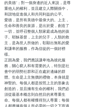
的美德”；對一個身邊的近人來說，是尊
重他人的權利，並且建立人際關係中，
和諧地促進個人和共同利益的公平。
愛德，是所有美德中最偉大的。上主，
生命和善良的泉源，是出於愛，創造了
一切，並呼召整個人類家庭成為他的孩
子。耶穌基督，上主的兒子，人類的救
主，是為世人所做的，彰顯出無私的愛
和謙卑的服務，作為信徒的一個好榜
樣。
正因為愛，我們應該謙卑地為彼此服
務，關心窮人和有需要的人，特別是社
會中的弱勢社群和正在處於邊緣的群
體。生命是上主無價的禮物，本身就是
神聖的。每個人都是按照上主的形象去
創造的，並且擁有生命的權利，我們必
須從最基本概念到自然目的來尊重生
命。每個人都有權獲得別人尊重；每個
人都應擁有個人所必需的一切之下而過