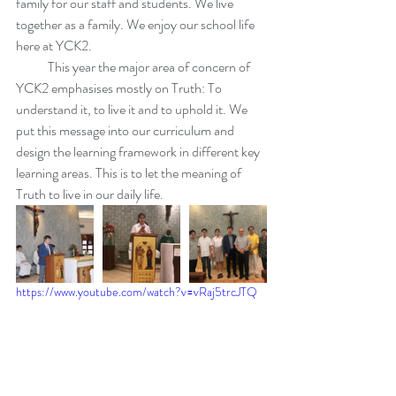
family for our staff and students. We live 
together as a family. We enjoy our school life 
here at YCK2.
            This year the major area of concern of 
YCK2 emphasises mostly on Truth: To 
understand it, to live it and to uphold it. We 
put this message into our curriculum and 
design the learning framework in different key 
learning areas. This is to let the meaning of 
Truth to live in our daily life.
https://www.youtube.com/watch?v=vRaj5trcJTQ