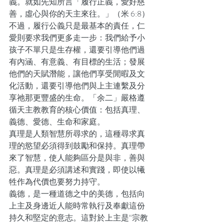
義。就如先知所言「履行正義，愛好慈
善，虛心與你的天主來往。」（米 6:8）
不過，履行公義只是最基本的責任，仁
愛則要求我們更多走一步：我們給予小
孩子不單只是生存權，還要引導他們過
有內涵、有意義、有目標的生活；發展
他們的天賦潛能，讓他們享受閒暇及文
化活動，還要引導他們與上主連繫及分
享祂那更豐盛的生命。「余二」嚴格遵
循天主教教育的核心價值：包括真理、
義德、愛德、生命和家庭。
真理是人類智慧所尋求的，這種尋求真
理的慾望必須得到鼓勵和保持。真理帶
來了智慧，使人能夠區分是與非，善與
惡。真理是必須講述和實踐，即使以犧
牲作為代價也要努力持守。
義德，是一種道德之中的美德，包括向
上主及身邊近人能時常執行及奉獻這份
持久和堅定的意志。這對於上主是“宗教