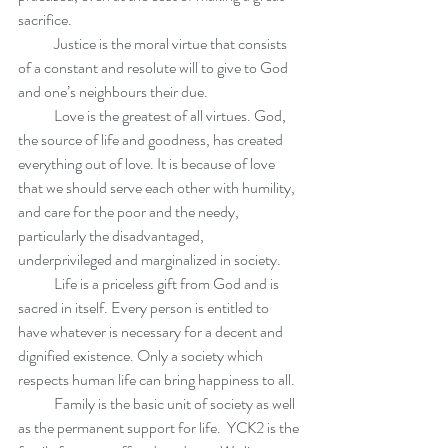
sacrifice.
            Justice is the moral virtue that consists 
of a constant and resolute will to give to God 
and one’s neighbours their due.
            Love is the greatest of all virtues. God, 
the source of life and goodness, has created 
everything out of love. It is because of love 
that we should serve each other with humility, 
and care for the poor and the needy, 
particularly the disadvantaged, 
underprivileged and marginalized in society.
            Life is a priceless gift from God and is 
sacred in itself. Every person is entitled to 
have whatever is necessary for a decent and 
dignified existence. Only a society which 
respects human life can bring happiness to all.
            Family is the basic unit of society as well 
as the permanent support for life.  YCK2 is the 