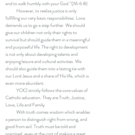
and to walk humbly with your God.”(Mi 6:8)
            However, to realize justice is only 
fulfilling our very basic responsibilities. Love 
demands us to go a step further. We should 
give our children not only their rights to 
survival but should guide them in a meaningful 
and purposeful life. The right to development 
is not only about developing talents and 
enjoying leisure and cultural activities. We 
should also guide them into a lasting tie with 
our Lord Jesus and a share of His life, which is 
even more abundant.
            YCK2 strictly follows the core values of 
Catholic education. They are Truth, Justice, 
Love, Life and Family.
            With truth comes wisdom which enables 
a person to distinguish right from wrong, and 
good from evil. Truth must be told and 
practised, even at the cost of making a great 