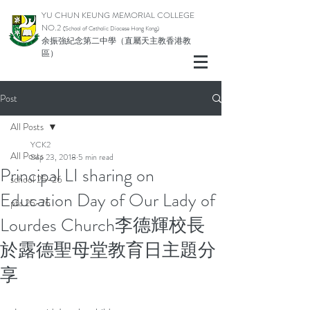
YU CHUN KEUNG MEMORIAL COLLEGE
NO.2
(School of Catholic Di
ocese Hong Kong)
余振強紀念第二中學（直屬天主教香港教
區）
Post
All Posts
YCK2
All Posts
Sep 23, 2018
5 min read
Principal LI sharing on
school 25-26
Education Day of Our Lady of
pta 25-26
Lourdes Church李德輝校長
於露德聖母堂教育日主題分
享