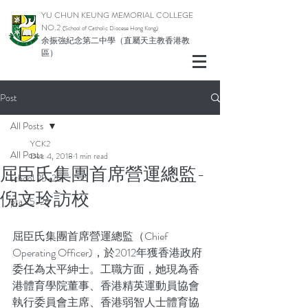
YU CHUN KEUNG MEMORIAL COLLEGE
NO.2
(School of Catholic Di
ocese Hong Kong)
余振強紀念第二中學（直屬天主教香港教
區）
Post
All Posts
YCK2
All Posts
Dec 4, 2018
1 min read
屈臣氏集團首席營運總監-
school 25-26
倪文玲訪校
pta 25-26
屈臣氏集團首席營運總監（Chief 
Operating Officer)，於2012年獲香港政府
委任為太平紳士。工職方面，她現為香
港體育學院董事、香港精英運動員協會
執行委員會主席、香港弱智人士體育協