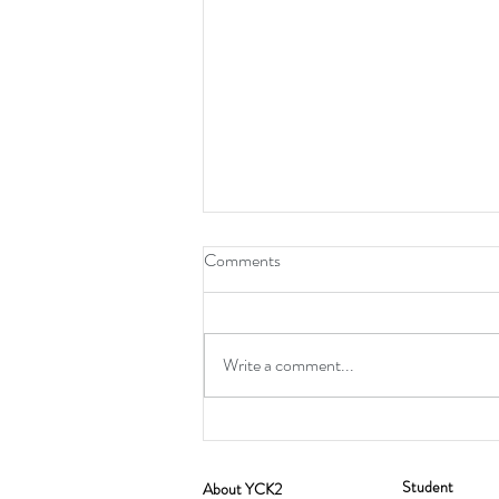
Comments
Write a comment...
Student
​About YCK2