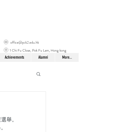
office@yck2.edu.hk
1 Chi Fu Close, Pok Fu Lam, Hong kong
Achievements
Alumni
More...
董選舉。
格。