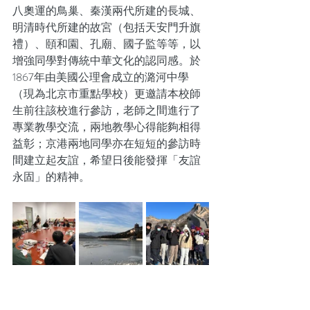
八奧運的鳥巢、秦漢兩代所建的長城、
明清時代所建的故宮（包括天安門升旗
禮）、頤和園、孔廟、國子監等等，以
增強同學對傳統中華文化的認同感。於
1867年由美國公理會成立的潞河中學
（現為北京市重點學校）更邀請本校師
生前往該校進行參訪，老師之間進行了
專業教學交流，兩地教學心得能夠相得
益彰；京港兩地同學亦在短短的參訪時
間建立起友誼，希望日後能發揮「友誼
永固」的精神。