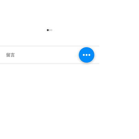
留言
撰寫留言......
香港中學英語辯論比賽
2026年香港青
2025–2026
棋公開賽
​關於余二YCK2
關於我們
使命
入學
成就