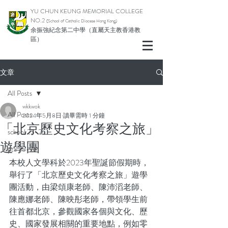
YU CHUN KEUNG MEMORIAL COLLEGE
NO.2
(School of Catholic Diocese Hong Kong)
余振強紀念第二中學（直屬天主教香港教
區）
文章
All Posts
wkkwok
All Posts
2024年5月8日
讀畢需時 1 分鐘
「北京歷史文化考察之旅」
school 25-26
遊學團
pta 25-26
本校人文學科於2023年聖誕節假期時，
舉行了「北京歷史文化考察之旅」遊學
團活動，由梁頌康老師、陳沛滔老師、
陳應娜老師、陳映彤老師，帶領學生前
往首都北京，參觀國家各個與文化、歷
史、國家發展相關的重要地點，例如零