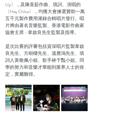
Up〉，及陳喜茹作曲、填詞、演唱的
〈Hey Chloe〉，均獲大會揀選贊助一萬
五千元製作費用灌錄合輯唱片發行。唱
片將由著名音樂監製、香港電影作曲家
協會主席 - 韋啟良先生監製及指導。
是次比賽的評審包括資深唱片監製韋啟
良先生、方樹樑先生、溫應鴻先生、填
詞人黃敬佩小姐、歌手林千豔小姐。同
學的努力和音樂才華能到業界人士的肯
定，實屬難得。