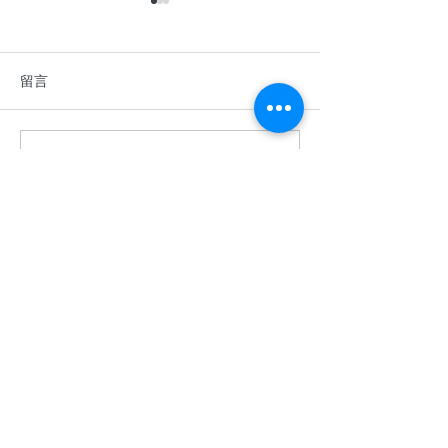
留言
撰寫留言......
香港中學英語辯論比賽
2026年香港青
2025–2026
棋公開賽
​關於余二YCK2
關於我們
使命
入學
成就
余二簡介
免責聲明
隱私政策