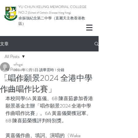
YU CHUN KEUNG MEMORIAL COLLEGE
NO.2
(School of Catholic Diocese Hong Kong)
余振強紀念第二中學（直屬天主教香港教
區）
文章
All Posts
wfngai
All Posts
2024年12月5日
讀畢需時 1 分鐘
「唱作願景2024 全港中學
school 25-26
作曲唱作比賽」
pta 25-26
本校同學6A 黃嘉儀、6B 陳喜茹參加香港
願景基金主辦「唱作願景2024 全港中學
作曲唱作比賽」。6A 黃嘉儀榮獲冠軍、
6B 陳喜茹榮獲評判特別獎。
黃嘉儀作曲、填詞、演唱的〈Wake 