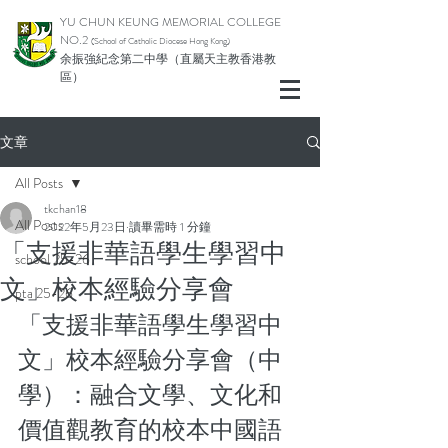
YU CHUN KEUNG MEMORIAL COLLEGE
NO.2
(School of Catholic Diocese Hong Kong)
余振強紀念第二中學（直屬天主教香港教
區）
文章
All Posts
tkchan18
All Posts
2022年5月23日
讀畢需時 1 分鐘
「支援非華語學生學習中
school 25-26
文」校本經驗分享會
pta 25-26
「支援非華語學生學習中
文」校本經驗分享會（中
學）：融合文學、文化和
價值觀教育的校本中國語