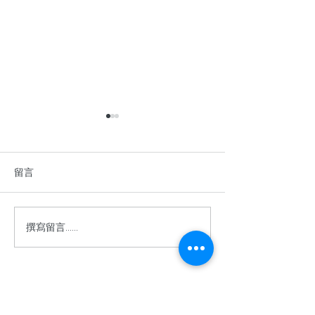
留言
撰寫留言......
香港中學英語辯論比賽
2026年香港青
2025–2026
棋公開賽
​關於余二YCK2
關於我們