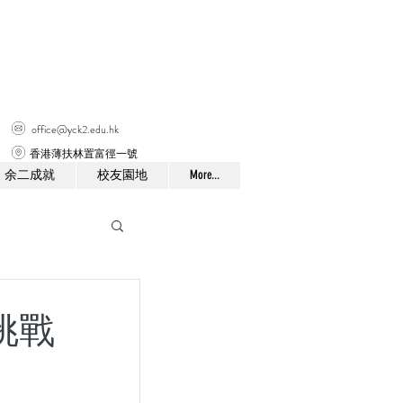
office@yck2.edu.hk
香港薄扶林置富徑一號
余二成就
校友園地
More...
年挑戰