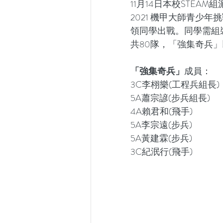
11月14日本校STEAM
2021 機甲大師青少
領同學出戰。同學需組
共80隊，「強集奇兵」以
「強集奇兵」
成員：
3C李栩樂(工程兵組長)
5A蕭宗諺(步兵組長)
4A賴君和(飛手)
5A李宗遠(步兵)
5A黃建霖(步兵)
3C紀泯行(飛手)