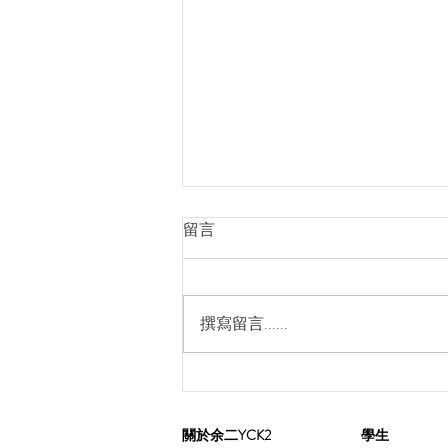
留言
撰寫留言......
​關於余二YCK2
學生
『盆』點親愛——親子關係工