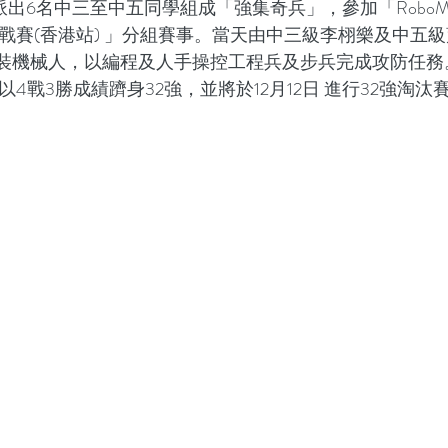
組派出6名中三至中五同學組成「強集奇兵」，參加「RoboMast
年挑戰賽(香港站) 」分組賽事。當天由中三級李栩樂及中五
裝機械人，以編程及人手操控工程兵及步兵完成攻防任務
4戰3勝成績躋身32強，並將於12月12日 進行32強淘汰