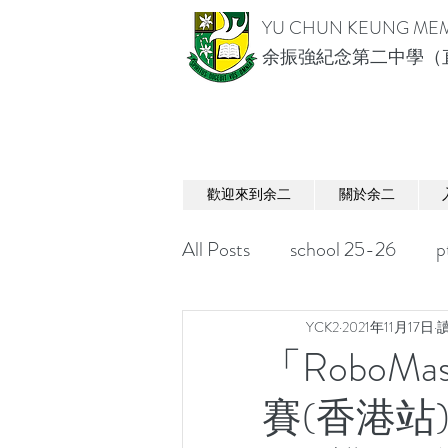
YU CHUN KEUNG MEM
余振強紀念第二中學（
歡迎來到余二
關於余二
All Posts
school 25-26
p
YCK2
2021年11月17日
讀
「RoboM
賽(香港站)