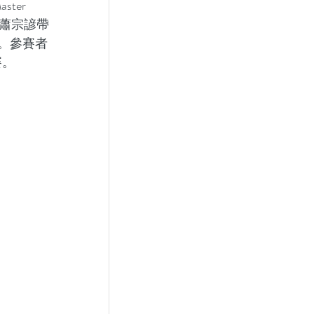
er 
級蕭宗諺帶
。參賽者
賽。