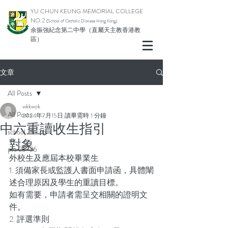
YU CHUN KEUNG MEMORIAL COLLEGE
NO.2
(School of Catholic Diocese Hong Kong)
余振強紀念第二中學（直屬天主教香港教
區）
文章
All Posts
wkkwok
All Posts
2024年7月15日
讀畢需時 1 分鐘
中六重讀收生指引
school 25-26
對象
pta 25-26
外校生及應屆本校畢業生	
1. 須備家長或監護人書面申請函，具體闡
述合理原因及學生的重讀目標。
如有需要，申請者需呈交相關的證明文
件。
2. 評選準則