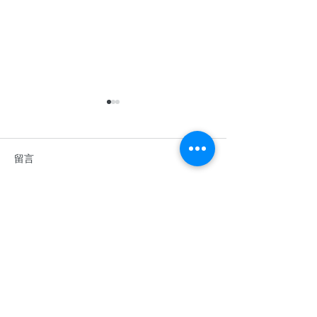
留言
撰寫留言......
香港中學英語辯論比賽
2026年香港青
2025–2026
棋公開賽
​關於余二YCK2
關於我們
使命