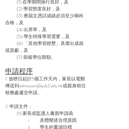
	(1) 在學期間操行良好，及
	(2) 學習態度良好，及
	(3) 應屆文憑試成績必須至少兩科
合格，及
	(4) 出席率，及
	(5) 學生特殊學習需要，及
	(6) 「其他學習經歷」具傑出成就
或貢獻，及
	(7) 留級學位限額。
申請程序
1. 放榜日起計5個工作天內，家長以電郵
傳送到admission@yck2.edu.hk或親身前往
校務處遞交申請。
2. 申請文件：
	(1) 家長或監護人書面申請函
	 	i	具體闡述合理原因
		ii	學生的重讀目標