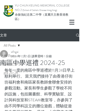
YU CHUN KEUNG MEMORIAL COLLEGE
NO.2
(School of Catholic Diocese Hong Kong)
余振強紀念第二中學（直屬天主教香港教
區）
文章
All Posts
wfngai
All Posts
2024年12月5日
讀畢需時 1 分鐘
南區中學巡禮 2024-25
school 25-26
每年一度的南區中學巡禮於11月24日早上
pta 25-26
順利舉行。 當天我們接待了由香港仔街
坊福利會和南區家長教師會聯會安排的
參觀活動。家長和學生參觀了學校不同
的設施，包括圖書館、科學實驗室、設
計與科技室和STEAM教室等，亦參與了
由不同學科設立的攤位遊戲，體驗從遊