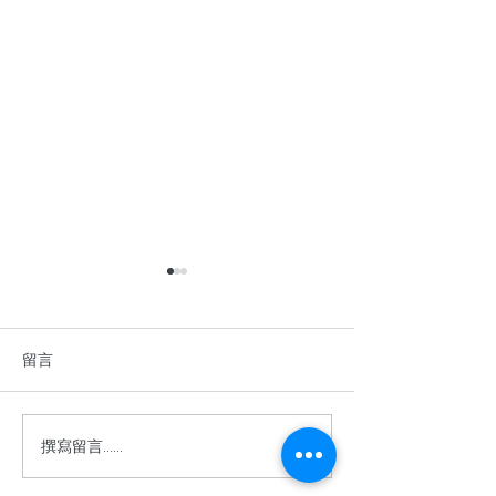
留言
撰寫留言......
香港中學英語辯論比賽
2026年香港青
2025–2026
棋公開賽