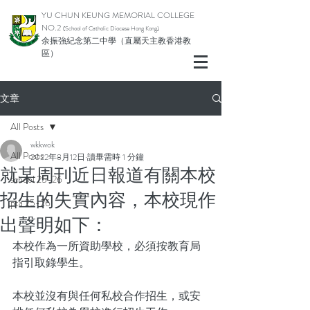
YU CHUN KEUNG MEMORIAL COLLEGE
NO.2
(School of Catholic Diocese Hong Kong)
余振強紀念第二中學（直屬天主教香港教
區）
文章
All Posts
wkkwok
All Posts
2022年8月12日
讀畢需時 1 分鐘
就某周刊近日報道有關本校
school 25-26
招生的失實內容，本校現作
pta 25-26
出聲明如下：
本校作為一所資助學校，必須按教育局
指引取錄學生。
本校並沒有與任何私校合作招生，或安