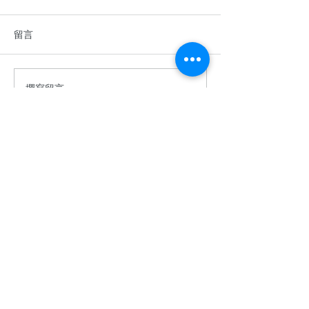
留言
撰寫留言......
香港中學英語辯論比賽
2026年香港青
2025–2026
棋公開賽
​關於余二YCK2
關於我們
使命
入學
成就
余二簡介
免責聲明
隱私政策
賬戶