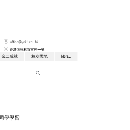
office@yck2.edu.hk
香港薄扶林置富徑一號
余二成就
校友園地
More...
同學學習