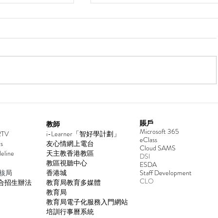
2026年香港青少年國際象棋
026
賬戶
教師
Microsoft 365
2TV
i-Learner「智好學計劃」
eClass
s
友心情網上電台
Cloud SAMS
deline
天主教香港教區
DSI
教區視聽中心
ESDA
核局
香港城
​Staff Development
CLO
合招生辦法
教育局教育多媒體
教育局
教育局電子化服務入門網站
培訓行事曆系統