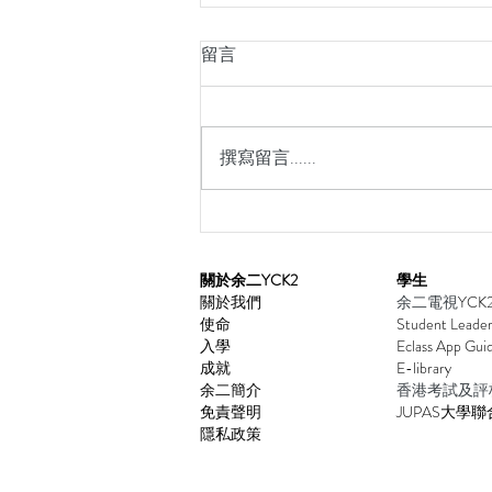
留言
撰寫留言......
香港中學英語辯論比賽 2025–2
​關於余二YCK2
學生
關於我們
余二電視
YCK
使命
Student Leader
入學
Eclass App Gu
i
成就
E-library
余二簡介
香港考試及評
免責聲明
JUPAS大學
聯
隱私政策