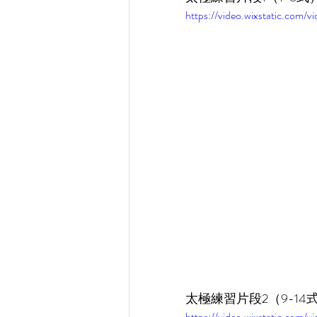
https://video.wixstatic.co
太極練習片段2（9-14
https://video.wixstatic.co