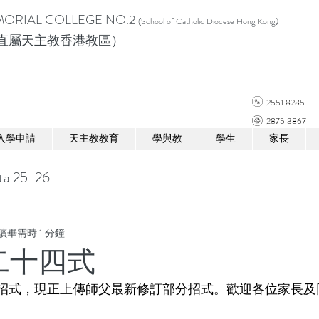
ORIAL COLLEGE NO.2
(School of Catholic Diocese Hong Kong)
直屬天主教香港教區）
2551 8285
2875 3867
入學申請
天主教教育
學與教
學生
家長
ta 25-26
讀畢需時 1 分鐘
二十四式
招式，現正上傳師父最新修訂部分招式。歡迎各位家長及