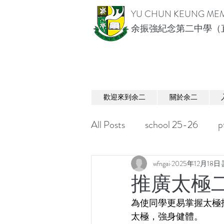
YU CHUN KEUNG MEM
余振強紀念第二中學（
歡迎來到余二
關於余二
All Posts
school 25-26
p
wfngai
2025年12月18日
推廣太極
為使同學更易掌握太極
太極，強身健體。