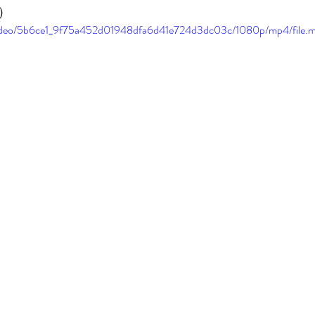
式）
m/video/5b6ce1_9f75a452d01948dfa6d41e724d3dc03c/1080p/mp4/file.
‎