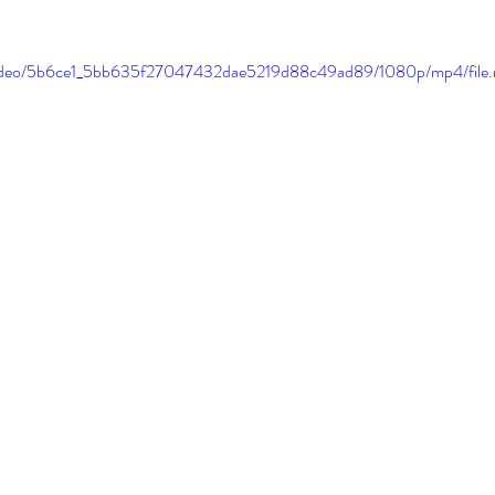
om/video/5b6ce1_5bb635f27047432dae5219d88c49ad89/1080p/mp4/file