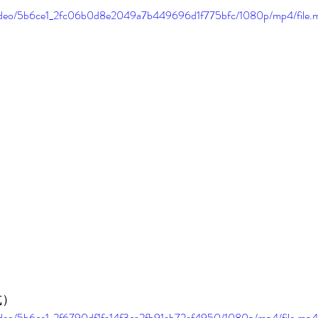
m/video/5b6ce1_2fc06b0d8e2049a7b449696d1f775bfc/1080p/mp4/file.
式）
m/video/5b6ce1_2f6790df1fa14f3ca2fb91ab72af4950/1080p/mp4/file.mp4