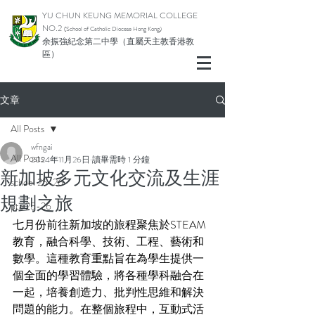
YU CHUN KEUNG MEMORIAL COLLEGE
NO.2
(School of Catholic Diocese Hong Kong)
余振強紀念第二中學（直屬天主教香港教
區）
文章
All Posts
wfngai
All Posts
2024年11月26日
讀畢需時 1 分鐘
新加坡多元文化交流及生涯
school 25-26
規劃之旅
pta 25-26
七月份前往新加坡的旅程聚焦於STEAM
教育，融合科學、技術、工程、藝術和
數學。這種教育重點旨在為學生提供一
個全面的學習體驗，將各種學科融合在
一起，培養創造力、批判性思維和解決
問題的能力。在整個旅程中，互動式活