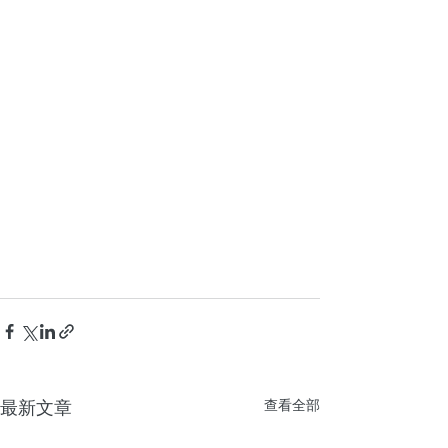
最新文章
查看全部