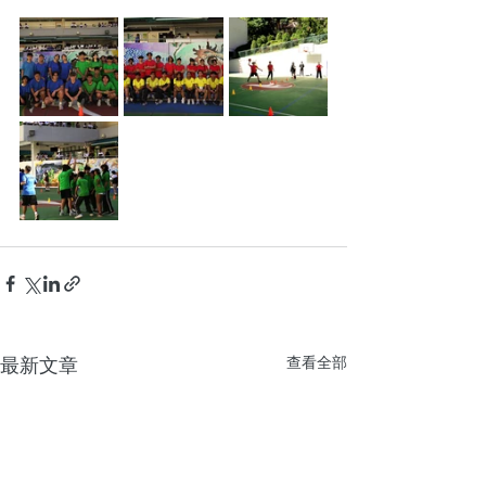
最新文章
查看全部