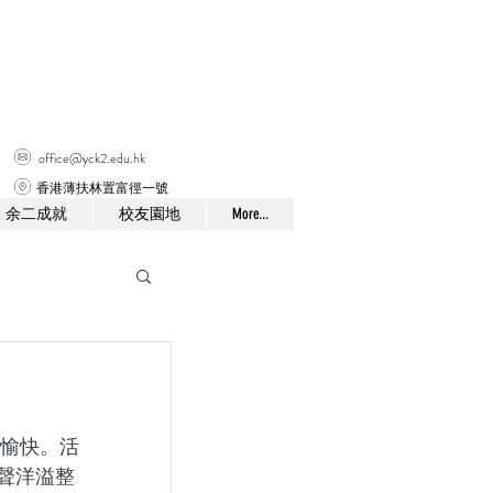
office@yck2.edu.hk
香港薄扶林置富徑一號
余二成就
校友園地
More...
馨愉快。活
聲洋溢整