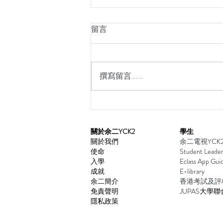
留言
撰寫留言......
香港中學英語辯論比賽 2025–2
​關於余二YCK2
學生
關於我們
余二電視
YCK
使命
Student Leader
入學
Eclass App Gu
i
成就
E-library
余二簡介
香港考試及評
免責聲明
JUPAS大學
聯
隱私政策