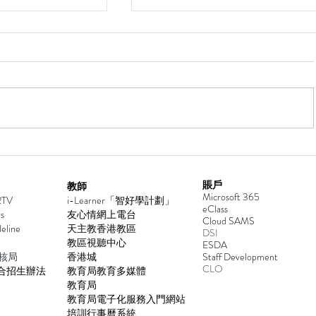
2026年香港青少年國際象棋
026
賬戶
教師
Microsoft 365
2TV
i-Learner「智好學計劃」
eClass
s
友心情網上電台
Cloud SAMS
deline
天主教香港教區
DSI
教區視聽中心
ESDA
核局
香港城
​Staff Development
CLO
合招生辦法
教育局教育多媒體
教育局
教育局電子化服務入門網站
培訓行事曆系統