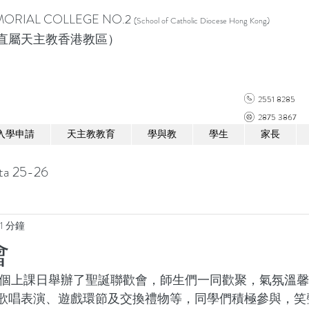
ORIAL COLLEGE NO.2
(School of Catholic Diocese Hong Kong)
直屬天主教香港教區）
2551 8285
2875 3867
入學申請
天主教教育
學與教
學生
家長
ta 25-26
1 分鐘
會
後一個上課日舉辦了聖誕聯歡會，師生們一同歡聚，氣氛溫
歌唱表演、遊戲環節及交換禮物等，同學們積極參與，笑