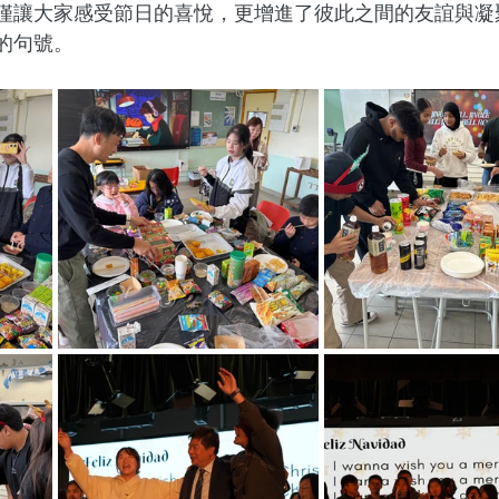
僅讓大家感受節日的喜悅，更增進了彼此之間的友誼與凝
的句號。