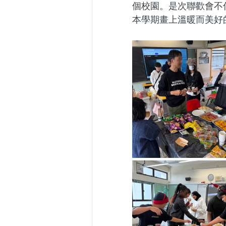
個校園。是次聯歡會不
本學期畫上溫暖而美好