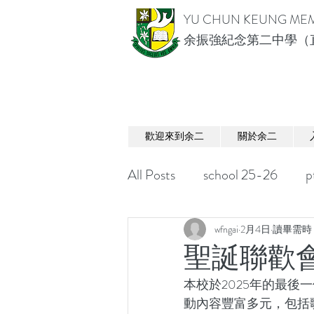
YU CHUN KEUNG MEM
余振強紀念第二中學（
歡迎來到余二
關於余二
All Posts
school 25-26
p
wfngai
2月4日
讀畢需時 
聖誕聯歡
本校於2025年的最
動內容豐富多元，包括