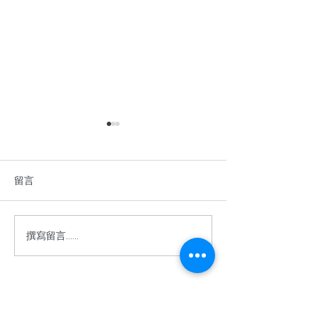
留言
撰寫留言......
香港中學英語辯論比賽
2026年香港青
2025–2026
棋公開賽
​關於余二YCK2
關於我們