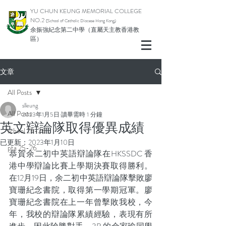
YU CHUN KEUNG MEMORIAL COLLEGE
NO.2
(School of Catholic Diocese Hong Kong)
余振強紀念第二中學（直屬天主教香港教
區）
文章
All Posts
slleung
All Posts
2023年1月5日
讀畢需時 1 分鐘
英文辯論隊取得優異成績
school 25-26
已更新：
2023年1月10日
pta 25-26
恭賀余二初中英語辯論隊在HKSSDC 香
港中學辯論比賽上學期決賽取得勝利。
在12月19日，余二初中英語辯論隊擊敗廖
寶珊紀念書院，取得第一學期冠軍。廖
寶珊紀念書院在上一年曾擊敗我校，今
年，我校的辯論隊累績經驗，表現有所