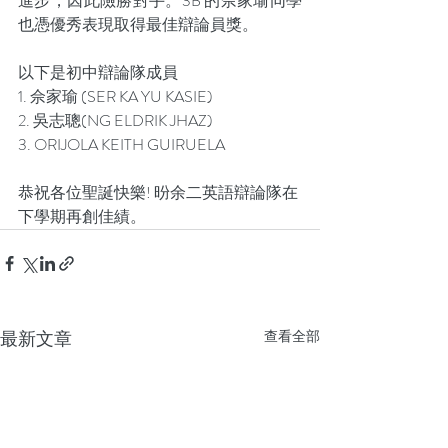
進步，因此險勝對手。3B 的佘家瑜同學
也憑優秀表現取得最佳辯論員獎。 
以下是初中辯論隊成員 
1. 佘家瑜 (SER KA YU KASIE)  
2. 吳志聰(NG ELDRIK JHAZ)  
3. ORIJOLA KEITH GUIRUELA 
恭祝各位聖誕快樂! 昐余二英語辯論隊在
下學期再創佳績。 
最新文章
查看全部