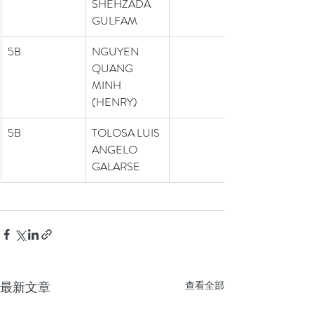
SHEHZADA 
GULFAM 
5B
NGUYEN 
QUANG 
MINH 
(HENRY) 
5B
TOLOSA LUIS 
ANGELO 
GALARSE 
最新文章
查看全部