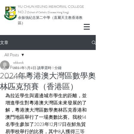
YU CHUN KEUNG MEMORIAL COLLEGE
NO.2
(School of Catholic Diocese Hong Kong)
余振強紀念第二中學（直屬天主教香港教
區）
文章
All Posts
wkkwok
All Posts
2024年5月8日
讀畢需時 1 分鐘
2024年粵港澳大灣區數學奧
school 25-26
林匹克預賽（香港區）
pta 25-26
為拉近學生與週邊城市學生的距離，並
增進學生對粵港澳大灣區未來發展的了
解，粵港澳大灣區數學奧林匹克香港和
澳門地區舉行了一場奧數比賽。我校14
名學生參加了2023年12月17日在鮮魚貿
易學校舉行的比賽，其中8人獲得
三等