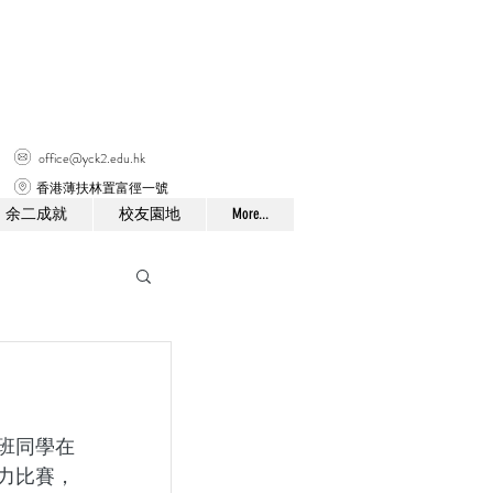
office@yck2.edu.hk
香港薄扶林置富徑一號
余二成就
校友園地
More...
班同學在
力比賽，