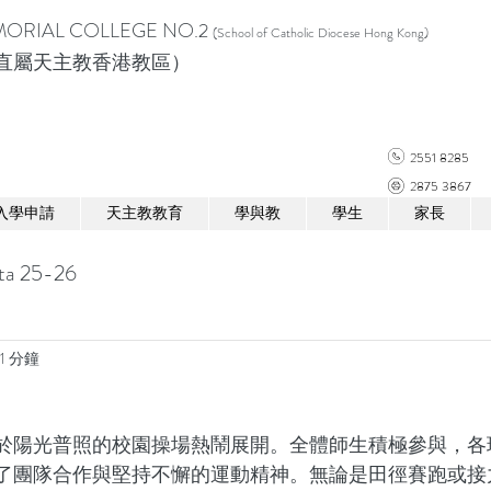
ORIAL COLLEGE NO.2
(School of Catholic Diocese Hong Kong)
直屬天主教香港教區）
2551 8285
2875 3867
入學申請
天主教教育
學與教
學生
家長
ta 25-26
1 分鐘
於陽光普照的校園操場熱鬧展開。全體師生積極參與，各
了團隊合作與堅持不懈的運動精神。無論是田徑賽跑或接