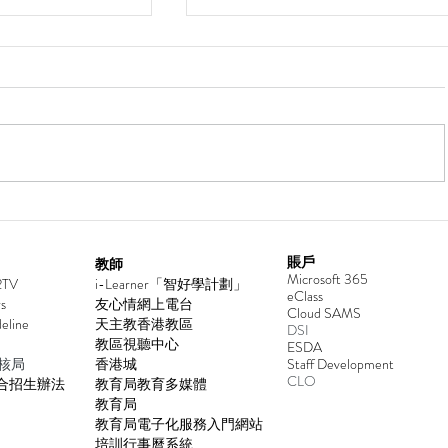
2026年香港青少年國際象棋
026
賬戶
教師
Microsoft 365
2TV
i-Learner「智好學計劃」
eClass
s
友心情網上電台
Cloud SAMS
deline
天主教香港教區
DSI
教區視聽中心
ESDA
核局
香港城
​Staff Development
CLO
合招生辦法
教育局教育多媒體
教育局
教育局電子化服務入門網站
培訓行事曆系統