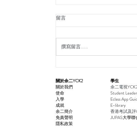
留言
撰寫留言......
香港中學英語辯論比賽 2025–2
​關於余二YCK2
學生
關於我們
余二電視
YCK
使命
Student Leader
入學
Eclass App Gu
i
成就
E-library
余二簡介
香港考試及評
免責聲明
JUPAS大學
聯
隱私政策