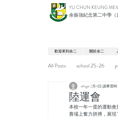
YU CHUN KEUNG MEM
余振強紀念第二中學（
歡迎來到余二
關於余二
All Posts
school 25-26
p
wfngai
2月4日
讀畢需時 
陸運會
本校一年一度的運動會
賽場上奮力拼搏，展現