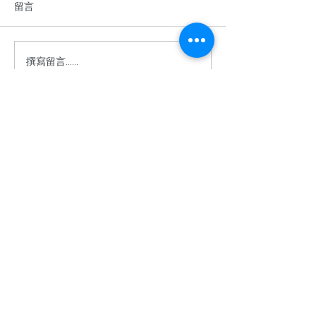
留言
撰寫留言......
香港中學英語辯論比賽
2026年香港青
2025–2026
棋公開賽
​關於余二YCK2
關於我們
使命
入學
成就
余二簡介
免責聲明
隱私政策
賬戶
Microsoft 365
eClass