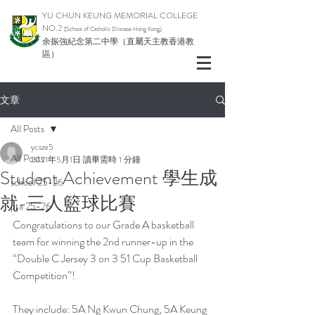
YU CHUN KEUNG MEMORIAL COLLEGE
NO.2
(School of Catholic Diocese Hong Kong)
余振強紀念第二中學（直屬天主教香港教
區）
文章
All Posts
ycsze5
All Posts
2021年5月1日
讀畢需時 1 分鐘
Student Achievement 學生成
school 25-26
就-三人籃球比賽
pta 25-26
Congratulations to our Grade A basketball 
team for winning the 2nd runner-up in the 
“Double C Jersey 3 on 3 51 Cup Basketball 
Competition”!
They include: 5A Ng Kwun Chung, 5A Keung 