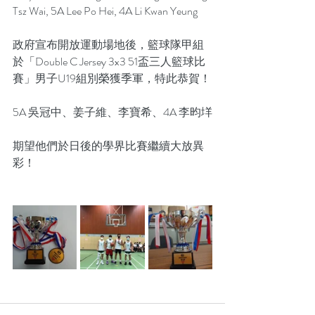
Tsz Wai, 5A Lee Po Hei, 4A Li Kwan Yeung 
政府宣布開放運動場地後，籃球隊甲組
於「Double C Jersey 3x3 51盃三人籃球比
賽」男子U19組別榮獲季軍，特此恭賀！
5A 吳冠中、姜子維、李寶希、4A 李昀垟
期望他們於日後的學界比賽繼續大放異
彩！	