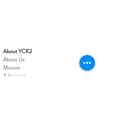
​About YCK2
About Us
Mission
Admission
Achievement
YCK2 Profile
Disclaimer
Privacy Policy
Account
Office365
eClass