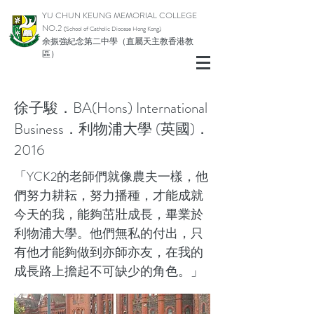
YU CHUN KEUNG MEMORIAL COLLEGE
NO.2
(School of Catholic Di
ocese Hong Kong)
余振強紀念第二中學（直屬天主教香港教
區）
徐子駿．BA(Hons) International
Business．利物浦大學 (英國)．
2016
「YCK2的老師們就像農夫一樣，他
們努力耕耘，努力播種，才能成就
今天的我，能夠茁壯成長，畢業於
利物浦大學。他們無私的付出，只
有他才能夠做到亦師亦友，在我的
成長路上擔起不可缺少的角色。」