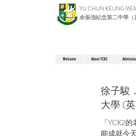
YU CHUN KEUNG ME
余振強紀念第二中學（
Welcome
About YCK2
Admissio
徐子駿．BA
大學 (英
「YCK2
能成就今