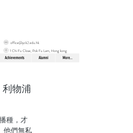
office@yck2.edu.hk
1 Chi Fu Close, Pok Fu Lam, Hong kong
Achievements
Alumni
More...
ess．利物浦
力播種，才
。他們無私