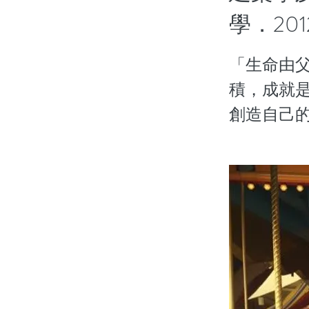
學．201
「生命由
積，成就
創造自己的人