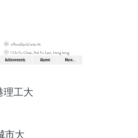
office@yck2.edu.hk
1 Chi Fu Close, Pok Fu Lam, Hong kong
Achievements
Alumni
More...
港理工大
城市大