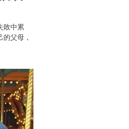
失敗中累
己的父母，
」