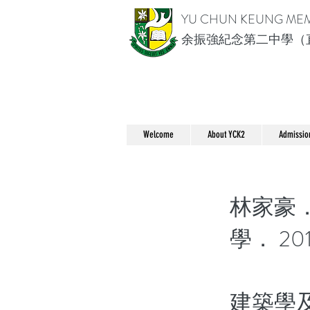
YU CHUN KEUNG ME
余振強紀念第二中學（
Welcome
About YCK2
Admissio
林家豪
學． 20
建築學及