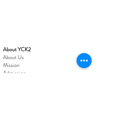
​About YCK2
About Us
Mission
Admission
Achievement
YCK2 Profile
Disclaimer
Privacy Policy
Account
Office365
eClass