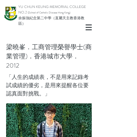
YU CHUN KEUNG MEMORIAL COLLEGE
NO.2
(School of Catholic Di
ocese Hong Kong)
余振強紀念第二中學（直屬天主教香港教
區）
梁曉峯．工商管理榮譽學士(商
業管理)．香港城市大學．
2012
「人生的成績表，不是用來記錄考
試成績的優劣，是用來提醒各位要
認真面對挑戰。」