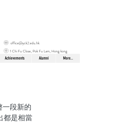
office@yck2.edu.hk
1 Chi Fu Close, Pok Fu Lam, Hong kong
Achievements
Alumni
More...
啓一段新的
出都是相當