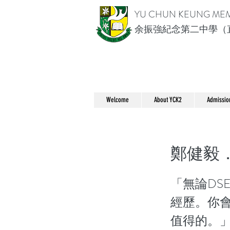
YU CHUN KEUNG ME
余振強紀念第二中學（
Welcome
About YCK2
Admissio
鄭健毅．
「無論DS
經歷。你
值得的。