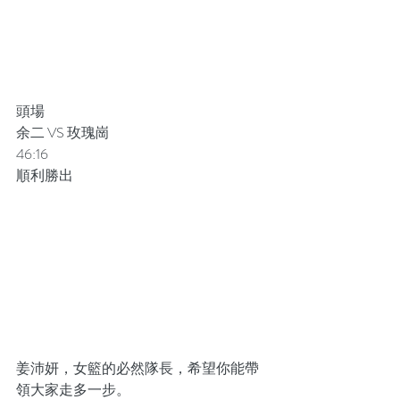
頭場
余二 VS 玫瑰崗
46:16
順利勝出
姜沛妍，女籃的必然隊長，希望你能帶
領大家走多一步。