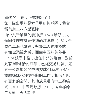
 學界的比賽，正式開始了！
第一隊出場的是女子甲組籃球隊，我會
稱為余二--六星戰隊
由中六畢業班的姜沛妍（6C) 帶領，火
拍同樣擁有身高優勢的江珮琪（4B)，合
成余二浪花姊妹，對於二人進攻模式，
有如虎添翼之感。而由中五的黃菲菲
（5A) 鎮守中路，擔住中鋒的角色╴對於
只有3年球齡的菲菲，已經交足功課。還
有一位新加盟的中四控球 何綺琳（4A)，
協助姊妹花分擔控制的工作，相信可以
有更多的空間。其他成員還有中三黎曉
嵐（3B)，中五周咏恩（5C)。今年的余
二女籃、令人期待。