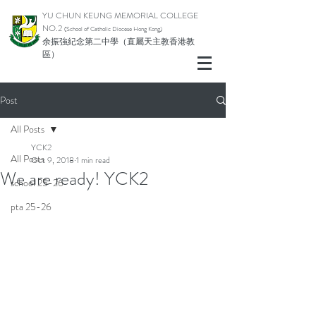
YU CHUN KEUNG MEMORIAL COLLEGE
NO.2
(School of Catholic Di
ocese Hong Kong)
余振強紀念第二中學（直屬天主教香港教
區）
Post
All Posts
YCK2
All Posts
Oct 9, 2018
1 min read
We are ready! YCK2
school 25-26
pta 25-26