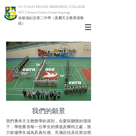
YU CHUN KEUNG MEMORIAL COLLEGE
NO.2
(School of Catholic Diocese Hong Kong)
余振強紀念第二中學（直屬天主教香港教
區）
​我們的願景
我們秉承天主教辦學的原則，在愛與關懷的環境
下，學校重視每一位學生的價值及獨特之處，致
力裝備學生成為具責任感、充滿自信及欣賞自我