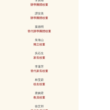
李寶雄
辦學團體校董
譚安美
辦學團體校董
葉德明
替代辦學團體校董
朱海山
獨立校董
吳石生
家長校董
李蓮芳
替代家長校董​
林旻蔚
校友校董
唐婉君
教員校董
徐芷邦