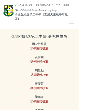
YU CHUN KEUNG MEMORIAL COLLEGE
NO.2
(School of Catholic Diocese Hong Kong)
余振強紀念第二中學（直屬天主教香港教
區）
余振強紀念第二中學​ 法團校董會
周淑敏校監
辦學團體校董
黃詩麗
辦學團體校董
周景勳
辦學團體校董
黃菱茵
辦學團體校董
梁銘謙
辦學團體校董