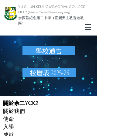
YU CHUN KEUNG MEMORIAL COLLEGE
NO.2
(School of Catholic Diocese Hong Kong)
余振強紀念第二中學（直屬天主教香港教
區）
學校通告
校曆表 2025-26
​關於余二YCK2
關於我們
使命
入學
成就