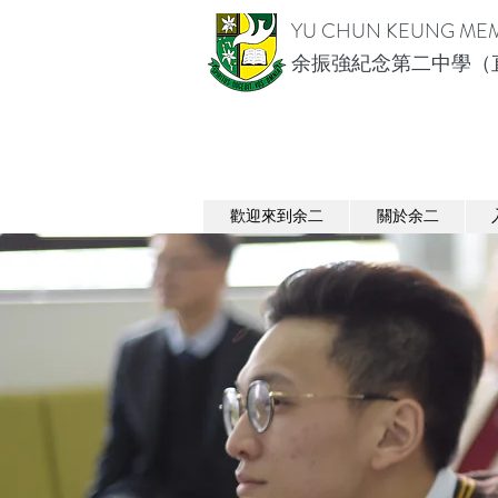
YU CHUN KEUNG MEM
余振強紀念第二中學（
歡迎來到余二
關於余二