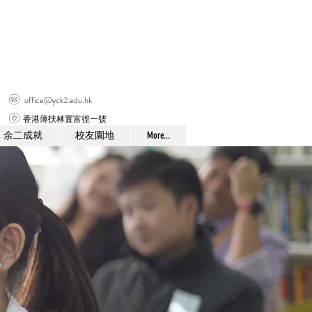
office@yck2.edu.hk
香港薄扶林置富徑一號
余二成就
校友園地
More...