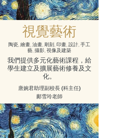
視覺藝術
陶瓷, 繪畫, 油畫, 㓮刻, 印畫, 設計, 手工
藝, 攝影, 視像及建築
我們提供多元化藝術課程，給
學生建立及擴展藝術修養及文
化。
唐婉君助理副校長 (科主任)
鄺雪玲老師