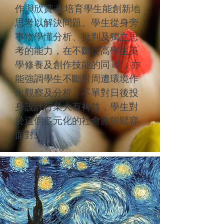
作與欣賞 來培育學生能創新地
思考以解決問題。學生從身旁
事物學懂分析、批判及獨立思
考的能力，在不斷提高學生美
學修養及創作技能的同 時，亦
能強調學生不斷對周遭環境作
出觀察及分析，不單對日後投
身設計行業大有裨益，學生對
於這個多元化的社會亦能鬆容
面對。