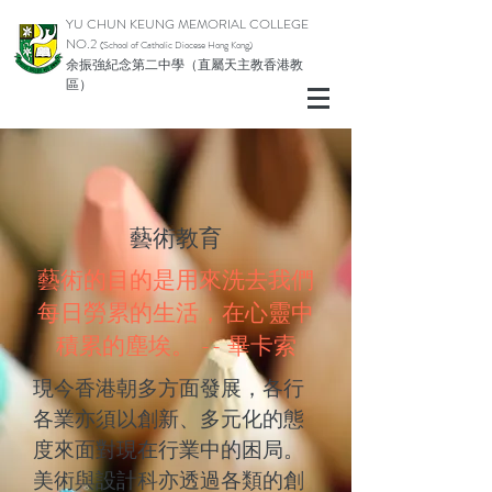
YU CHUN KEUNG MEMORIAL COLLEGE
NO.2
(School of Catholic Diocese Hong Kong)
余振強紀念第二中學（直屬天主教香港教
區）
​藝術教育
藝術的目的是用來洗去我們
每日勞累的生活，在心靈中
積累的塵埃。 -- 畢卡索
現今香港朝多方面發展，各行
各業亦須以創新、多元化的態
度來面對現在行業中的困局。
美術與設計科亦透過各類的創