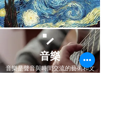
音樂
音樂是聲音與時間交流的藝術和文
化行為。
任良英老師(科主任)
​關於余二YCK2
關於我們
使命
入學