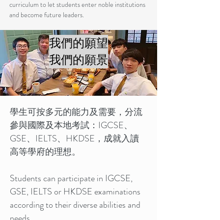
curriculum to let students enter noble institutions
and become future leaders.
我們的願望
我們的願景
學生可按多元的能力及需要，分流
參與國際及本地考試：IGCSE、
GSE、IELTS、HKDSE，成就入讀
高等學府的理想。
Students can participate in IGCSE,
GSE, IELTS or HKDSE examinations
according to their diverse abilities and
needs.