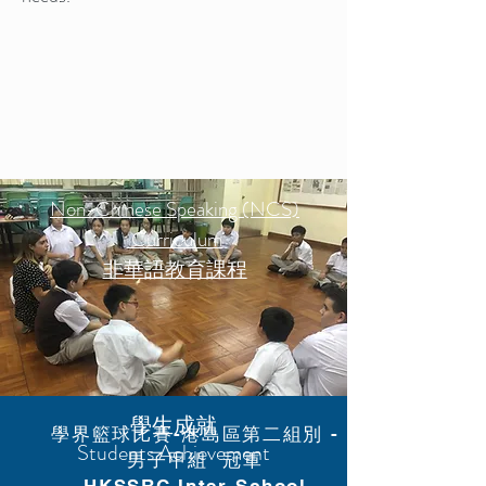
Non-Chinese Speaking (NCS)
Curriculum
非華語教育課程
學生成就
學界籃球比賽-港島區第二組別 -
Students Achievement
男子甲組 冠軍