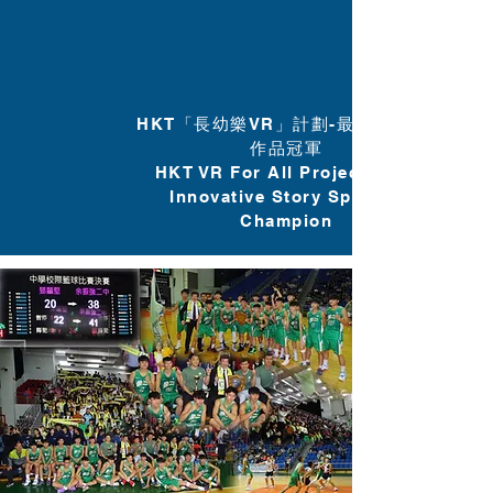
HKT「長幼樂VR」計劃-最具創意VR
作品冠軍
HKT VR For All Project Most
Innovative Story Spheres
Champion