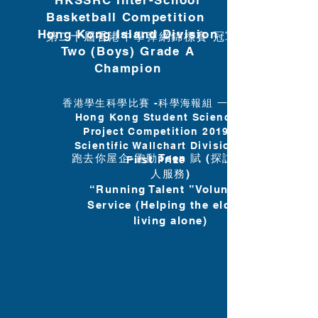
HKSSRC Inter-School
Basketball Competition
Hong Kong Island Division
第二十屆香港中學彈網錦標賽 冠軍
Two (Boys) Grade A
Champion
香港學生科學比賽 -科學海報組 一等獎
Hong Kong Student Science
Project Competition 2019
Scientific Wallchart Division
跑去你屋企-跑動Teen 賦 (探訪獨居老
First Prize
人服務)
“Running Talent ”Volunteer
Service (Helping the elderly
living alone)