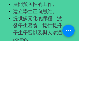
展開預防性的工作。
建立學生正向思維。
提供多元化的課程，激
發學生潛能，提供提升
學生學習以及與人溝通
的信心。
加強學生的主動性和提
出高對學生的期盼。
​關於余二YCK2
關於我們
使命
入學
成就
余二簡介
免責聲明