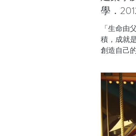
學．201
「生命由
積，成就
創造自己的人