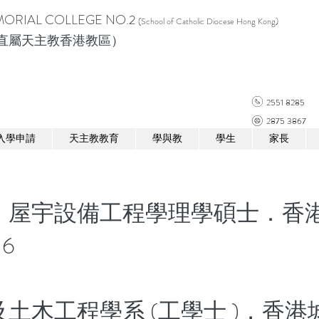
ORIAL COLLEGE NO.2
(School of Catholic Diocese Hong Kong)
直屬天主教香港教區）
2551 8285
2875 3867
入學申請
天主教教育
學與教
學生
家長
．屋宇設備工程學理學碩士．香
16
土木工程學系 (工學士 )．香港