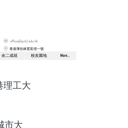
office@yck2.edu.hk
香港薄扶林置富徑一號
余二成就
校友園地
More...
港理工大
城市大