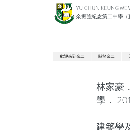
YU CHUN KEUNG MEM
余振強紀念第二中學（
歡迎來到余二
關於余二
林家豪
學． 20
建築學及