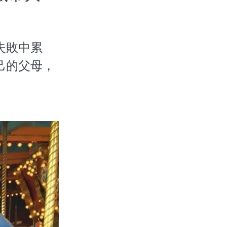
失敗中累
己的父母，
」