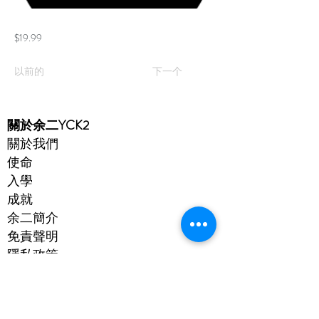
$19.99
以前的
下一个
​關於余二YCK2
關於我們
使命
入學
成就
余二簡介
免責聲明
隱私政策
賬戶
Microsoft 365
eClass