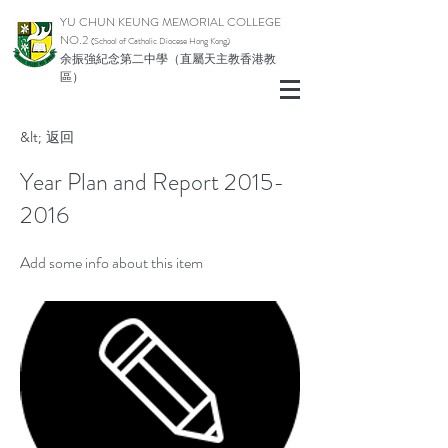
YU CHUN KEUNG MEMORIAL COLLEGE
NO.2
(School of Catholic Diocese Hong Kong)
余振強紀念第二中學（直屬天主教香港教
區）
&lt; 返回
Year Plan and Report
2015-
2016
Add some info about this item