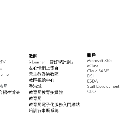
賬戶
教師
Microsoft 365
2TV
i-Learner「智好學計劃」
eClass
s
友心情網上電台
Cloud SAMS
deline
天主教香港教區
DSI
教區視聽中心
ESDA
核局
香港城
​Staff Development
CLO
合招生辦法
教育局教育多媒體
教育局
教育局電子化服務入門網站
培訓行事曆系統