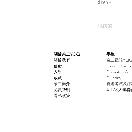
$19.99
以前的
​關於余二YCK2
學生
關於我們
余二電視
YCK
使命
Student Leader
入學
Eclass App Gu
i
成就
E-library
余二簡介
香港考試及評
免責聲明
JUPAS大學
聯
隱私政策