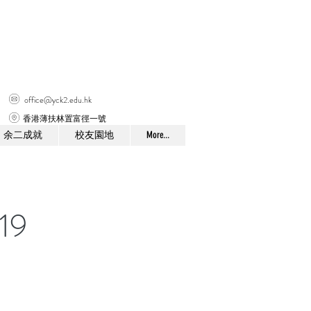
office@yck2.edu.hk
香港薄扶林置富徑一號
余二成就
校友園地
More...
19