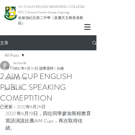
YU CHUN KEUNG MEMORIAL COLLEGE
NO.2
(School of Catholic Diocese Hong Kong)
余振強紀念第二中學（直屬天主教香港教
區）
文章
All Posts
tkchan18
All Posts
2022年6月20日
讀畢需時 1 分鐘
2 AIM CUP ENGLISH
school 25-26
PUBLIC SPEAKING
pta 25-26
COMEPTITION
已更新：
2022年6月26日
2022 年6月19日，四位同學參加斯程教育
英語演說比賽AIM Cups，再次取得佳
績。