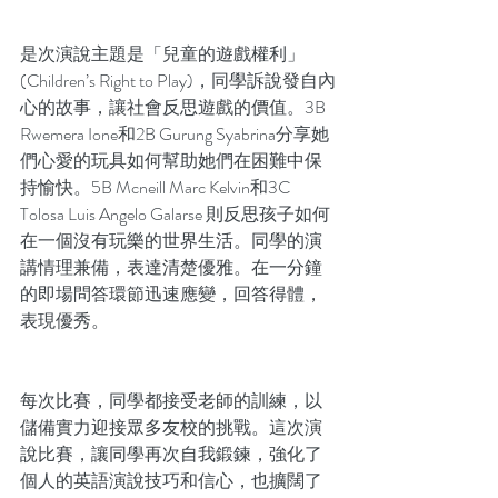
是次演說主題是「兒童的遊戲權利」
(Children’s Right to Play)，同學訴說發自內
心的故事，讓社會反思遊戲的價值。3B 
Rwemera Ione和2B Gurung Syabrina分享她
們心愛的玩具如何幫助她們在困難中保
持愉快。5B Mcneill Marc Kelvin和3C 
Tolosa Luis Angelo Galarse 則反思孩子如何
在一個沒有玩樂的世界生活。同學的演
講情理兼備，表達清楚優雅。在一分鐘
的即場問答環節迅速應變，回答得體，
表現優秀。
每次比賽，同學都接受老師的訓練，以
儲備實力迎接眾多友校的挑戰。這次演
說比賽，讓同學再次自我鍛鍊，強化了
個人的英語演說技巧和信心，也擴闊了