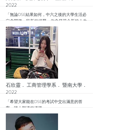
2022
「無論DSE結果如何，中六之後的大學生活必
定會開啓一段新的經歷。你會發現全新的人生
感受，從而發現中學的付出都是相當值得
的。」
More
石欣靈． 工商管理學系． 暨南大學．
2022
「希望大家能在DSE的考試中交出滿意的答
案，踏上順遂的道路」