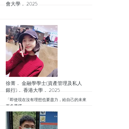
會大學． 2025
More
徐菁． 金融學學士(資產管理及私人
銀行)． 香港大學． 2025
「即使現在沒有理想也要盡力，給自己的未來
更多選擇。」