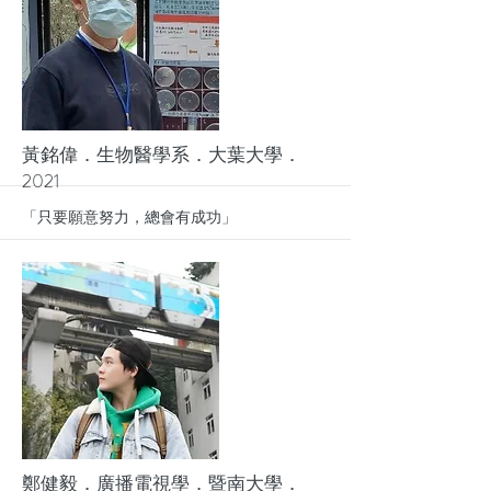
More
黃銘偉．生物醫學系．大葉大學．
2021
「只要願意努力，總會有成功」
More
鄭健毅．廣播電視學．暨南大學．