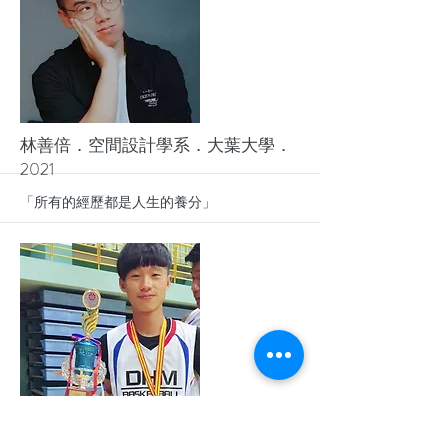
More
林善倍．空間設計學系．大葉大學．
2021
「所有的經歷都是人生的養分」
More
楊諾賢．運動健康管理．大葉大學(台