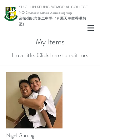
YU CHUN KEUNG MEMORIAL COLLEGE
NO.2
(School of Catholic Di
ocese Hong Kong)
余振強紀念第二中學（直屬天主教香港教
區）
My Items
I'm a title. ​Click here to edit me.
Nigel Gurung