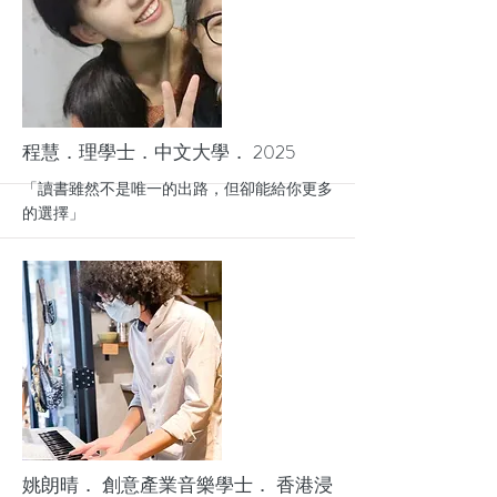
More
程慧．理學士．中文大學． 2025
「讀書雖然不是唯一的出路，但卻能給你更多
的選擇」
More
姚朗晴． 創意產業音樂學士． 香港浸