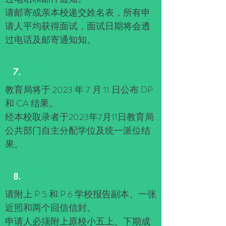
请邮寄或亲本校递交姓名表，所有申
请人平均获得面试，面试日期将会透
过电话及邮寄通知知。
7.
教育局将于 2023 年 7 月 11 日公布 DP
和 CA 结果。
经本校取录者于2023年7月11日教育局
公共部门自主分配学位及统一派位结
果。
8.
请附上 P 5 和 P 6 学校报告副本、一张
近照和两个回信信封。
申请人必须附上原校小五上、下期成