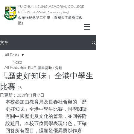
YU CHUN KEUNG MEMORIAL COLLEGE
NO.2
(School of Catholic Diocese Hong Kong)
余振強紀念第二中學（直屬天主教香港教
區）
文章
All Posts
YCK2
All Posts
2021年10月4日
讀畢需時 1 分鐘
「歷史好知味」全港中學生
school 25-26
比賽
pta 25-26
已更新：
2021年11月17日
本校參加由教育局及長春社合辦的「歷
史好知味」全港中學生比賽，同學閱讀
有關中國歷史及文化的篇章，並回答附
設題目。本校五位同學表現出色，正確
回答所有題目，獲頒發優異獎以作嘉