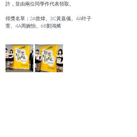
許，並由兩位同學作代表領取。
得獎名單：2A曾煒、3C黃嘉儀、4A叶子
萱、4A周婉怡、6B劉鴻烯