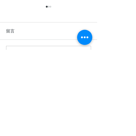
留言
撰寫留言......
香港中學英語辯論比賽
2026年香港青
2025–2026
棋公開賽
​關於余二YCK2
關於我們
使命
入學
成就
余二簡介
免責聲明