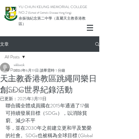
YU CHUN KEUNG MEMORIAL COLLEGE
NO.2
(School of Catholic Diocese Hong Kong)
余振強紀念第二中學（直屬天主教香港教
區）
文章
All Posts
wkkwok
All Posts
2024年6月19日
讀畢需時 1 分鐘
天主教香港教區跳繩同樂日
school 25-26
創SDG世界紀錄活動
pta 25-26
已更新：
2025年3月19日
聯合國全體成員國在2015年通過了17個
可持續發展目標（SDGs），以消除貧
窮、減少不平
等，並在2030年之前建立更和平及繁榮
的社會。SDGs也被稱為全球目標 (Global 