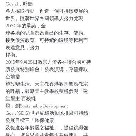
Goals)，呼籲
各人採取行動，創造一個可持續發展的
世界。隨著世界各國領導人努力兌現
2030年的承諾，全
球各地的兒童都為自己的生存、健康、
接受優質教育、可持續的環境等權利而
表達意見，努力
捍衛。
2015年9月25日教宗方濟各在聯合國可持
續發展特別峰會上發表演講，呼籲採取
空前措
施改變生活。天主教香港教區響應教宗
的呼籲，鼓勵天主教學校積極參與「建
堂耀主‧百校繩
飛」創Sustainable Development 
Goals(SDG)世界紀錄活動以推廣可持續
發展目標三「確保健康
及促進各年齡層之福祉」，提倡跳繩強
身心，培育兒童及青年恆常做運動，共