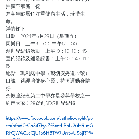
推廣至家庭，促
進各年齡層也注重健康生活，珍惜生
命。
詳情如下：
日期：2024年6月28日（星期五）
同樂日：上午9：00-中午12：00
創世界紀錄活動：上午10：15-10：45
宣佈紀錄及頒發證書：上午10：45-11：
15
地點：瑪利諾中學（觀塘安秀道27號）
口號：跳繩強健身心靈，持恆運動身體
好
余振強紀念第二中學亦是參與學校之一
約定大家6•28齊創SDG世界紀錄
https://www.facebook.com/catholicwayhk/po
sts/pfbid0tCn3if7byvZf3entLPpU26H9uqG
RhQWAGJcGjU1p6H3TW7UrrbvUSojRTfw